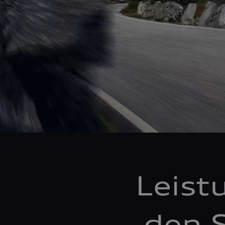
Leist
den S