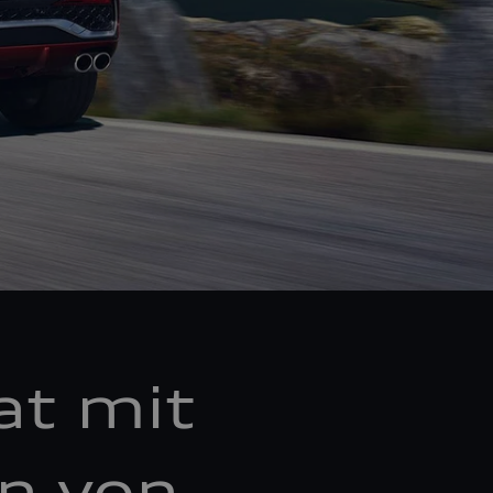
at mit
en von